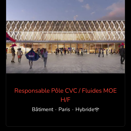
Responsable Pôle CVC / Fluides MOE
H/F
Bâtiment
·
Paris
·
Hybride