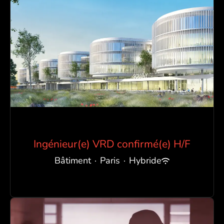
Ingénieur(e) VRD confirmé(e) H/F
Bâtiment
·
Paris
·
Hybride