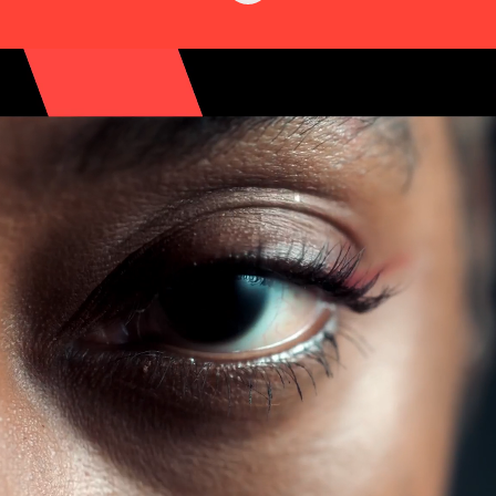
Nous sommes WSP !
Nous sommes l’une des plus grandes
sociétés de services professionnels au
monde, unissant les meilleur·e·s experte·s,
scientifiques et consultant·e·s en ingénierie
pour contribuer à façonner la société et
faire progresser l'humanité. De nos
humbles débuts, à une présence mondiale,
nous opérons aujourd'hui dans plus de 50
pays et comptons près de 75 000